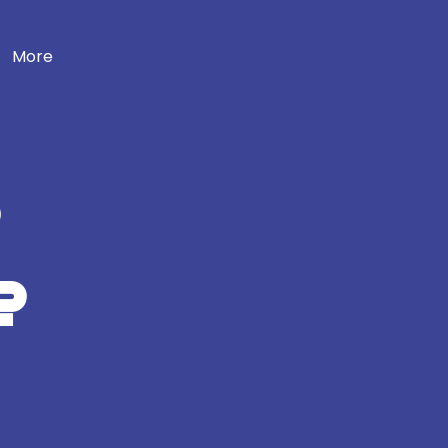
More
e