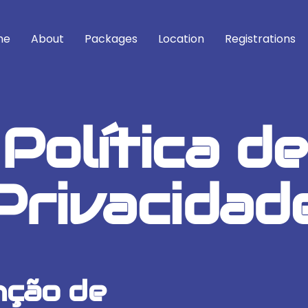
me
About
Packages
Location
Registrations
Política de
Privacidad
nção de