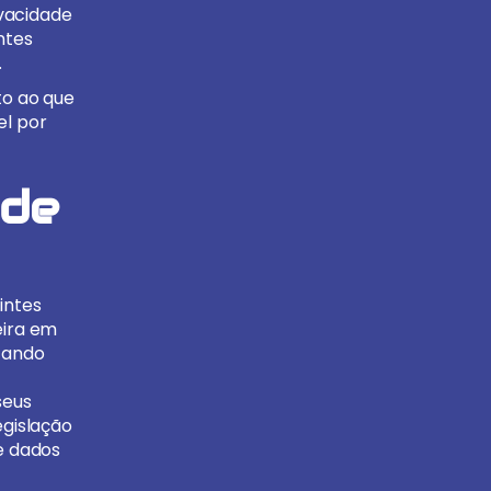
vacidade
ntes
.
to ao que
el por
 de
intes
eira em
etando
seus
egislação
de dados