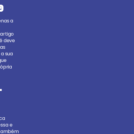
a
enas a
artigo
ê deve
 as
 a sua
que
rópria
-
ica
essa e
ui também