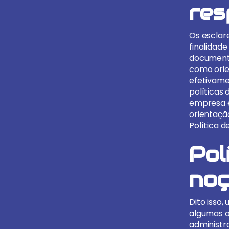
res
Os esclar
finalidade
documento
como orie
efetivame
políticas 
empresa e
orientação
Política d
Pol
noç
Dito isso
algumas o
administr