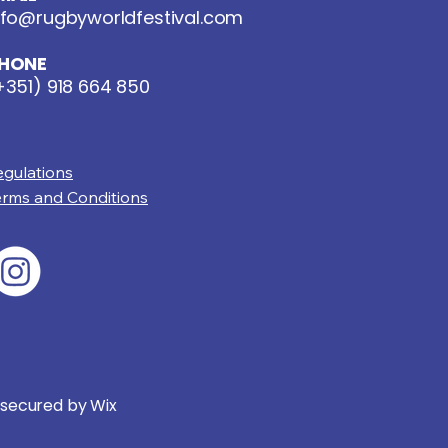
nfo@rugbyworldfestival.com
HONE
+351) 918 664 850
egulations
erms and Conditions
 secured by
Wix