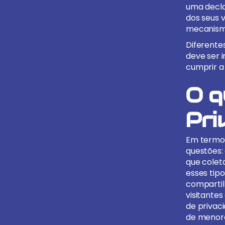
uma decla
dos seus v
mecanismo
Diferente
deve ser 
cumprir a 
O q
Pri
Em termos
questões:
que colet
esses tipo
compartil
visitantes
de privac
de menore