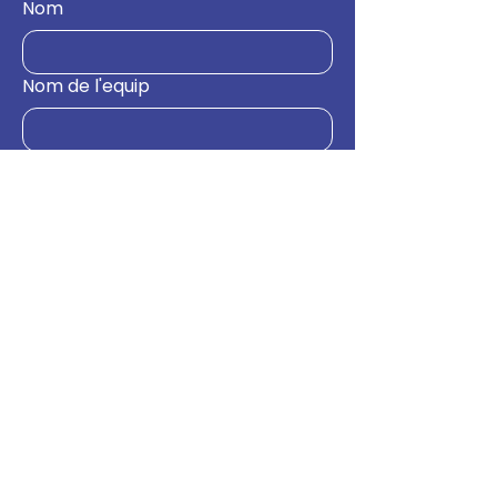
Nom
Nom de l'equip
Correu electrònic
*
Missatge
Enviar