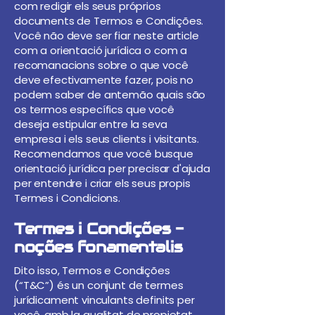
com redigir els seus próprios
documents de Termos e Condições.
Você não deve ser fiar neste article
com a orientació jurídica o com a
recomanacions sobre o que você
deve efectivamente fazer, pois no
podem saber de antemão quais são
os termos específics que você
deseja estipular entre la seva
empresa i els seus clients i visitants.
Recomendamos que você busque
orientació jurídica per precisar d'ajuda
per entendre i criar els seus propis
Termes i Condicions.
Termes i Condições -
noções fonamentalis
Dito isso, Termos e Condições
(“T&C”) és un conjunt de termes
jurídicament vinculants definits per
você, amb la qualitat de propietat