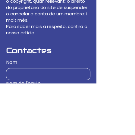
o copyright, quan rellevant; o direito
do proprietário do site de suspender
o cancelar a conta de um membre; i
molt més.
Para saber mais a respeito, confira o
nosso
article
.
Contactes
Nom
Nom de l'equip
Correu electrònic
*
Missatge