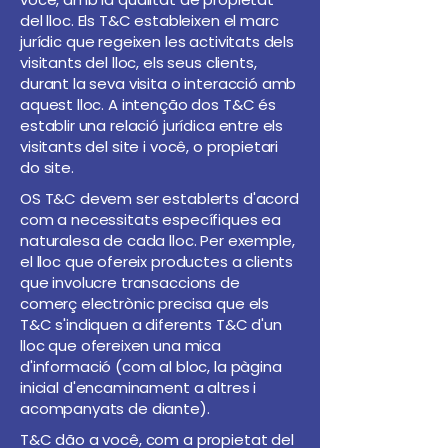
del lloc. Els T&C estableixen el marc
jurídic que regeixen les activitats dels
visitants del lloc, els seus clients,
durant la seva visita o interacció amb
aquest lloc. A intenção dos T&C és
establir una relació jurídica entre els
visitants del site i você, o propietari
do site.
OS T&C devem ser establerts d'acord
com a necessitats específiques ea
naturalesa de cada lloc. Per exemple,
el lloc que ofereix productes a clients
que involucre transaccions de
comerç electrònic precisa que els
T&C s'indiquen a diferents T&C d'un
lloc que ofereixen una mica
d'informació (com al bloc, la pàgina
inicial d'encaminament a altres i
acompanyats de diante).
T&C dão a você, com a propietat del